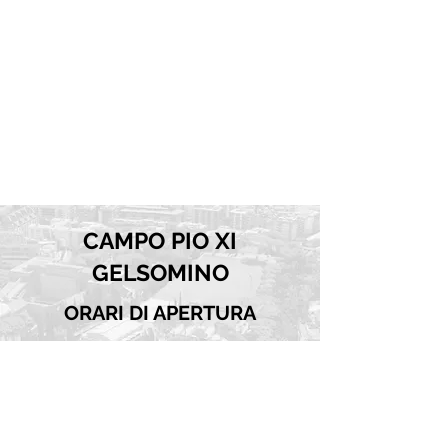
CAMPO PIO XI
GELSOMINO
ORARI DI APERTURA
Lun - Ven:
16.30 - 19.30
Sabato chiuso
Domenica chiuso
Fermata Valle Aurelia (Metro A)